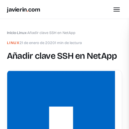
javierin
.
com
Inicio
›
Linux
›
Añadir clave SSH en NetApp
LINUX
21 de enero de 2020
1 min de lectura
Añadir clave SSH en NetApp