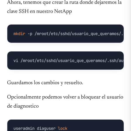
Ahora, tenemos que crear la ruta donde dejaremos la
clave SSH en nuestro NetApp
mkdir
 -p /mroot/etc/sshd/usuario_que_queramos/.ssh
vi 
/mroot/
etc
/sshd/
usuario_que_queramos
/.ssh/
autho
Guardamos los cambios y resuelto.
Opcionalmente podemos volver a bloquear el usuario
de diagnostico
useradmin diaguser 
lock