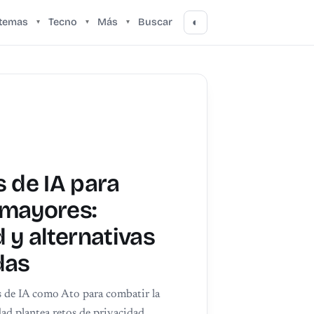
stemas
Tecno
Más
Buscar
◐
▾
▾
▾
s de IA para
 mayores:
 y alternativas
das
s de IA como Ato para combatir la
dad plantea retos de privacidad.