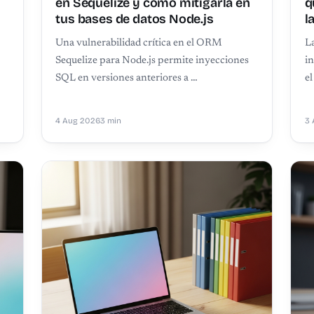
en Sequelize y cómo mitigarla en
q
tus bases de datos Node.js
l
Una vulnerabilidad crítica en el ORM
La
Sequelize para Node.js permite inyecciones
in
SQL en versiones anteriores a …
e
4 Aug 2026
3 min
3 