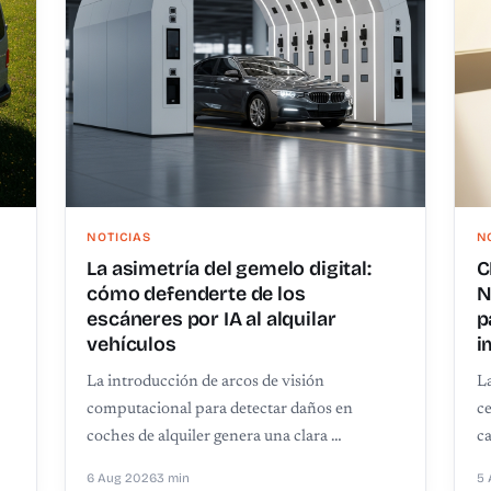
NOTICIAS
N
La asimetría del gemelo digital:
C
cómo defenderte de los
N
escáneres por IA al alquilar
p
vehículos
i
La introducción de arcos de visión
L
computacional para detectar daños en
c
coches de alquiler genera una clara …
ca
6 Aug 2026
3 min
5 