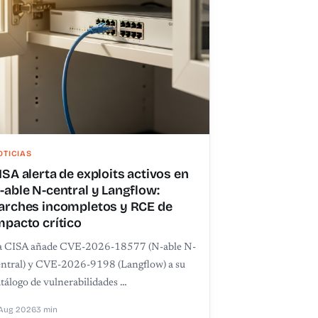
OTICIAS
ISA alerta de exploits activos en
-able N-central y Langflow:
arches incompletos y RCE de
mpacto crítico
a CISA añade CVE-2026-18577 (N-able N-
entral) y CVE-2026-9198 (Langflow) a su
tálogo de vulnerabilidades …
Aug 2026
3 min