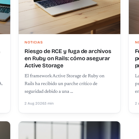
NOTICIAS
N
a
Riesgo de RCE y fuga de archivos
F
en Ruby on Rails: cómo asegurar
p
Active Storage
p
El framework Active Storage de Ruby on
La
A.
Rails ha recibido un parche crítico de
pr
seguridad debido a una …
en
2 Aug 2026
3 min
2 