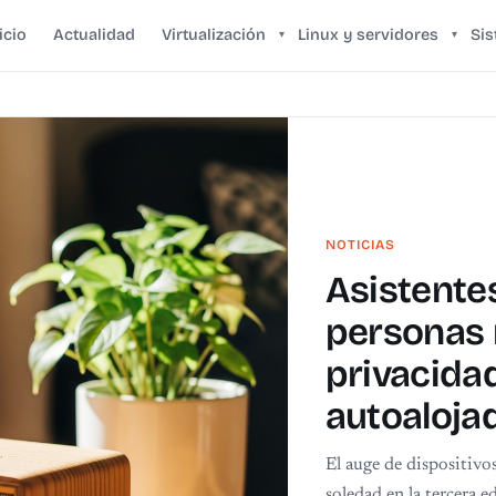
icio
Actualidad
Virtualización
Linux y servidores
Si
▾
▾
NOTICIAS
Asistente
personas
privacidad
autoaloja
El auge de dispositivo
soledad en la tercera e