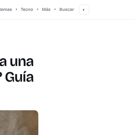
stemas
Tecno
Más
Buscar
◐
▾
▾
▾
ra una
? Guía