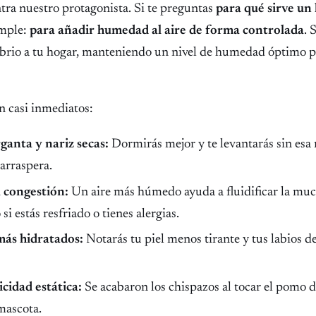
tra nuestro protagonista. Si te preguntas
para qué sirve un
imple:
para añadir humedad al aire de forma controlada
. 
librio a tu hogar, manteniendo un nivel de humedad óptimo p
n casi inmediatos:
rganta y nariz secas:
Dormirás mejor y te levantarás sin esa
arraspera.
a congestión:
Un aire más húmedo ayuda a fluidificar la muc
si estás resfriado o tienes alergias.
 más hidratados:
Notarás tu piel menos tirante y tus labios d
cidad estática:
Se acabaron los chispazos al tocar el pomo d
 mascota.