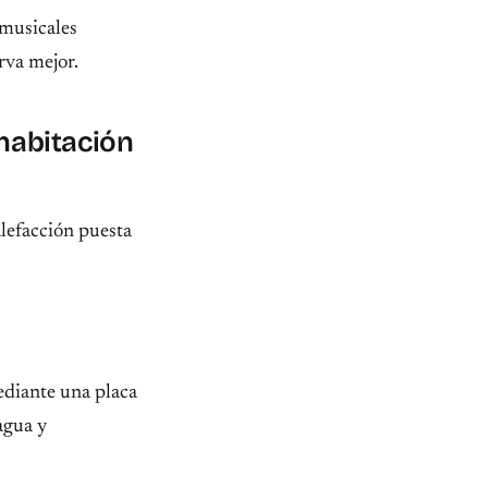
 musicales
rva mejor.
 habitación
alefacción puesta
ediante una placa
agua y