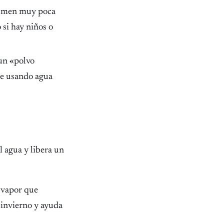
nsumen muy poca
o si hay niños o
 un «polvo
te usando agua
l agua y libera un
l vapor que
 invierno y ayuda