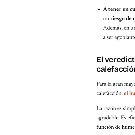
A tener en c
un
riesgo de
Además, en un
a ser agobiant
El veredict
calefacció
Para la gran mayo
calefacción,
el h
La razón es simp
agradable. Es efi
función de humede