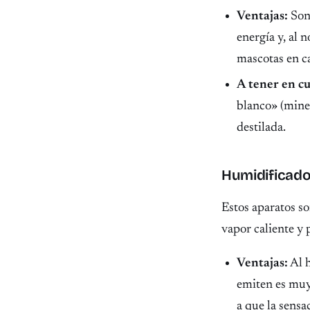
Ventajas:
So
energía y, al 
mascotas en c
A tener en c
blanco» (mine
destilada.
Humidificado
Estos aparatos so
vapor caliente y 
Ventajas:
Al h
emiten es muy
a que la sensa