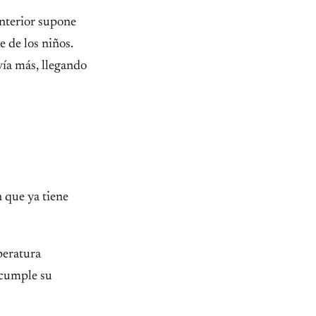
nterior supone
e de los niños.
vía más, llegando
n que ya tiene
peratura
 cumple su