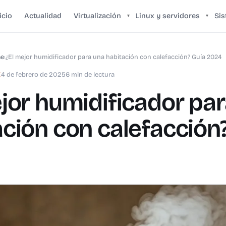
icio
Actualidad
Virtualización
Linux y servidores
Si
▾
▾
me
›
¿El mejor humidificador para una habitación con calefacción? Guía 2024
E
4 de febrero de 2025
6 min de lectura
ejor humidificador pa
ación con calefacción