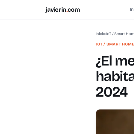
javierin
.
com
In
Inicio
›
IoT / Smart Ho
IOT / SMART HOM
¿El m
habit
2024