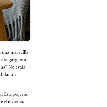
s una maravilla.
o: la garganta
uena? No estás
dida: un
or
. Este pequeño
e el invierno.