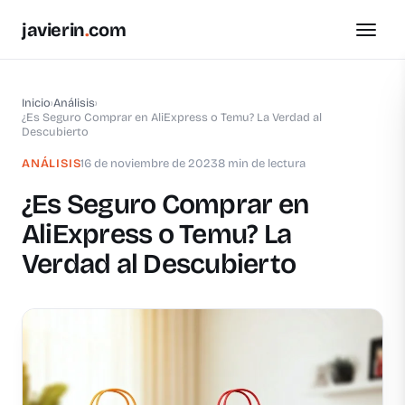
javierin
.
com
Inicio
›
Análisis
›
¿Es Seguro Comprar en AliExpress o Temu? La Verdad al
Descubierto
ANÁLISIS
16 de noviembre de 2023
8 min de lectura
¿Es Seguro Comprar en
AliExpress o Temu? La
Verdad al Descubierto