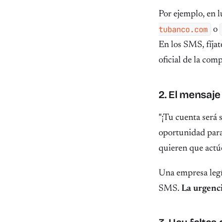
Por ejemplo, en 
tubanco.com
o
En los SMS, fíjat
oficial de la com
2. El mensaje
"¡Tu cuenta será 
oportunidad para 
quieren que actúe
Una empresa legí
SMS.
La urgenci