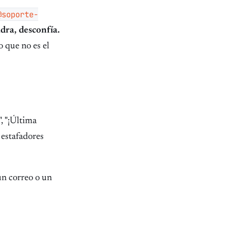
@soporte-
adra, desconfía.
o que no es el
, "¡Última
 estafadores
un correo o un