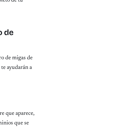
pleto de tu
o de
tro de migas de
 te ayudarán a
bre que aparece,
minios que se