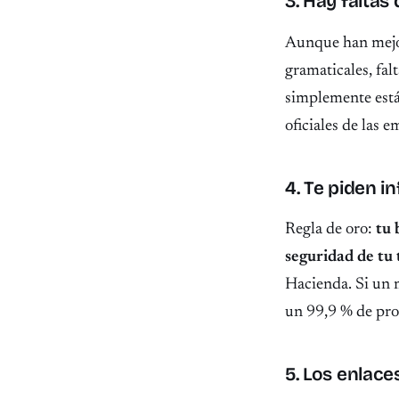
3. Hay faltas
Aunque han mejo
gramaticales, fal
simplemente está
oficiales de las e
4. Te piden i
Regla de oro:
tu 
seguridad de tu
Hacienda. Si un m
un 99,9 % de pro
5. Los enlaces