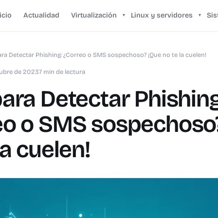
icio
Actualidad
Virtualización
Linux y servidores
Si
▾
▾
ara Detectar Phishing: ¿Correo o SMS sospechoso? ¡Que no te la cuelen!
tubre de 2023
7 min de lectura
ara Detectar Phishing
eo o SMS sospechoso
la cuelen!