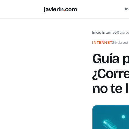
javierin
.
com
In
Inicio
›
Internet
›
Guía p
INTERNET
29 de oc
Guía p
¿Corr
no te 