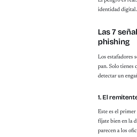
El peligro es rea
identidad digital
Las 7 seña
phishing
Los estafadores s
pan. Solo tienes 
detectar un enga
1. El remiten
Este es el primer
fíjate bien en la
parecen a los ofic