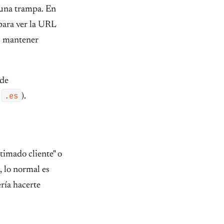
 una trampa. En
ara ver la URL
es mantener
 de
.es
o
).
imado cliente" o
, lo normal es
ría hacerte