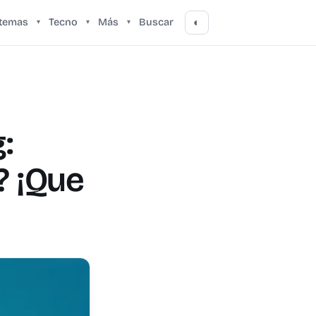
stemas
Tecno
Más
Buscar
◐
▾
▾
▾
:
? ¡Que