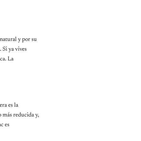
natural y por su
 Si ya vives
ca. La
ra es la
go más reducida y,
ac es