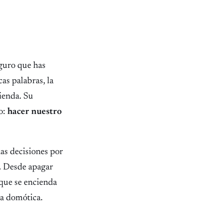
eguro que has
as palabras, la
ienda. Su
io:
hacer nuestro
as decisiones por
l. Desde apagar
 que se encienda
la domótica.