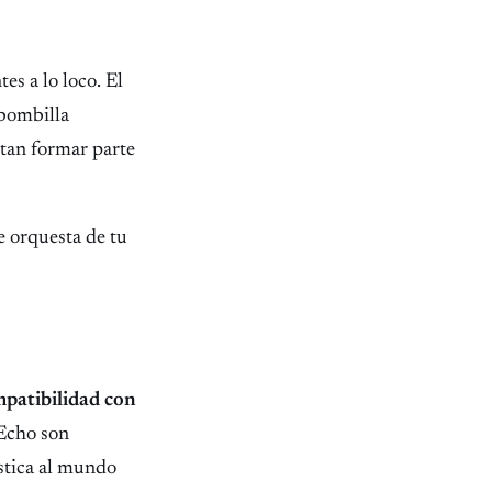
s a lo loco. El
 bombilla
sitan formar parte
e orquesta de tu
patibilidad con
 Echo son
stica al mundo