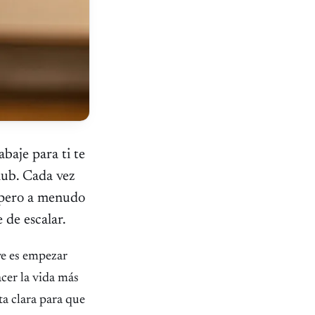
abaje para ti te
lub. Cada vez
 pero a menudo
 de escalar.
ve es empezar
acer la vida más
uta clara para que