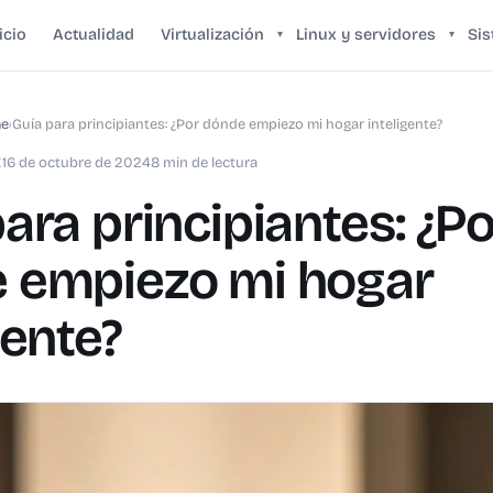
icio
Actualidad
Virtualización
Linux y servidores
Si
▾
▾
me
›
Guía para principiantes: ¿Por dónde empiezo mi hogar inteligente?
E
16 de octubre de 2024
8 min de lectura
ara principiantes: ¿Po
 empiezo mi hogar
gente?