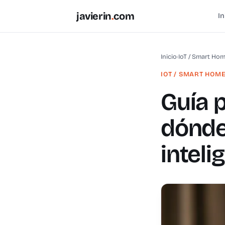
javierin
.
com
In
Inicio
›
IoT / Smart Ho
IOT / SMART HOM
Guía p
dónde
inteli