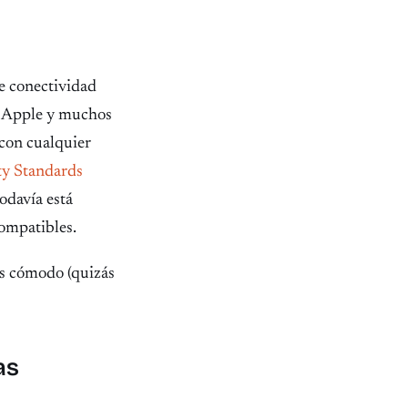
e conectividad
, Apple y muchos
 con cualquier
ty Standards
todavía está
compatibles.
más cómodo (quizás
as