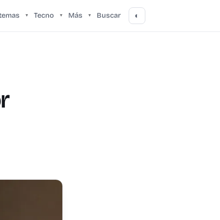
stemas
Tecno
Más
Buscar
◐
▾
▾
▾
r