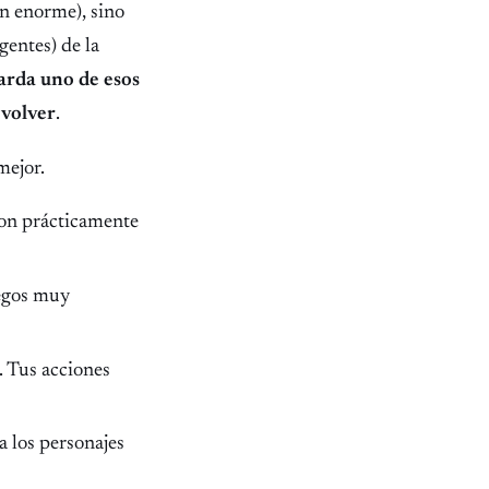
ón enorme), sino
gentes) de la
tarda uno de esos
 volver
.
mejor.
son prácticamente
uegos muy
. Tus acciones
a los personajes