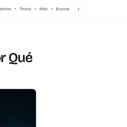
stemas
Tecno
Más
Buscar
◐
▾
▾
▾
or Qué