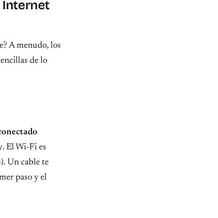
 Internet
ce? A menudo, los
encillas de lo
conectado
y
. El Wi-Fi es
s). Un cable te
mer paso y el