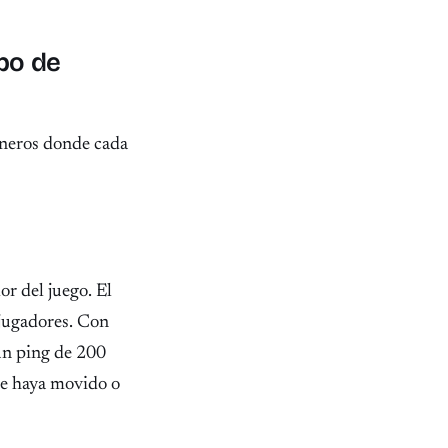
po de
éneros donde cada
or del juego. El
 jugadores. Con
 un ping de 200
 se haya movido o