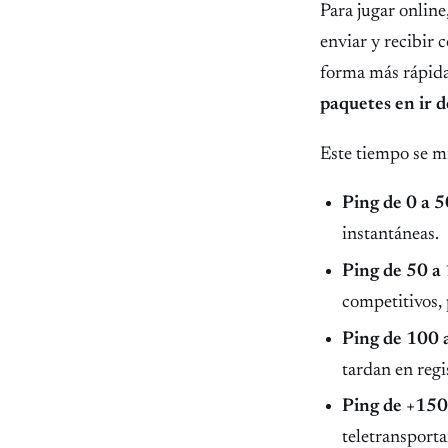
Para jugar onlin
enviar y recibir
forma más rápida 
paquetes en ir d
Este tiempo se m
Ping de 0 a 5
instantáneas.
Ping de 50 a
competitivos, 
Ping de 100 
tardan en regi
Ping de +150
teletransporta