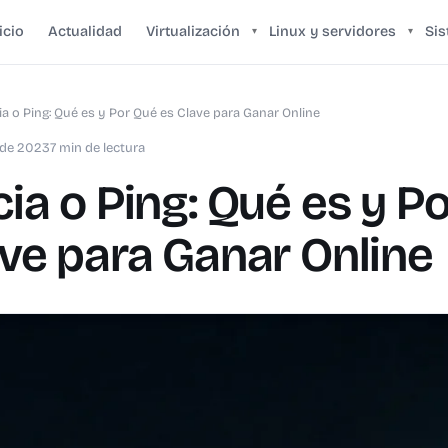
icio
Actualidad
Virtualización
Linux y servidores
Si
▾
▾
ia o Ping: Qué es y Por Qué es Clave para Ganar Online
l de 2023
7 min de lectura
ia o Ping: Qué es y P
ave para Ganar Online