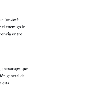
a» (
peeker’s
e el enemigo le
erencia entre
s, personajes que
ción general de
a esta