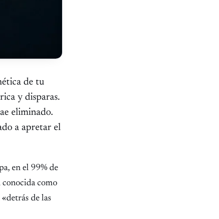
nética de tu
ica y disparas.
cae eliminado.
ado a apretar el
lpa, en el 99% de
n conocida como
 «detrás de las