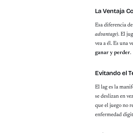
La Ventaja C
Esa diferencia de
advantage
). El j
vea a él. Es una 
ganar y perder
.
Evitando el 
El lag es la mani
se deslizan en ve
que el juego no r
enfermedad digit