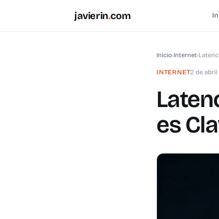
javierin
.
com
In
Inicio
›
Internet
›
Latenc
INTERNET
2 de abri
Latenc
es Cl