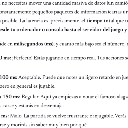
e, no necesitas mover una cantidad masiva de datos (un cami
 constantemente pequeños paquetes de información (cartas ur
posible. La latencia es, precisamente,
el tiempo total que 
esde tu ordenador o consola hasta el servidor del juego y
ide en
milisegundos (ms)
, y cuanto más bajo sea el número, 
0 ms:
¡Perfecto! Estás jugando en tiempo real. Tus acciones 
 100 ms:
Aceptable. Puede que notes un ligero retardo en j
pero en general es jugable.
a 150 ms:
Regular. Aquí ya empiezas a notar el famoso «lag»
strarse y estarás en desventaja.
 ms:
Malo. La partida se vuelve frustrante e injugable. Verás 
rse y morirás sin saber muy bien por qué.