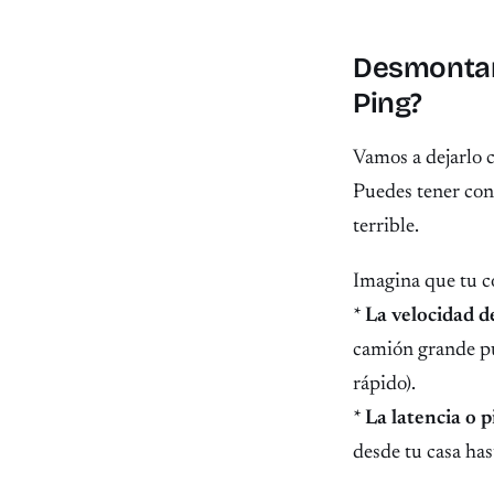
Desmontand
Ping?
Vamos a dejarlo c
Puedes tener con
terrible.
Imagina que tu co
*
La velocidad d
camión grande pu
rápido).
*
La latencia o p
desde tu casa has