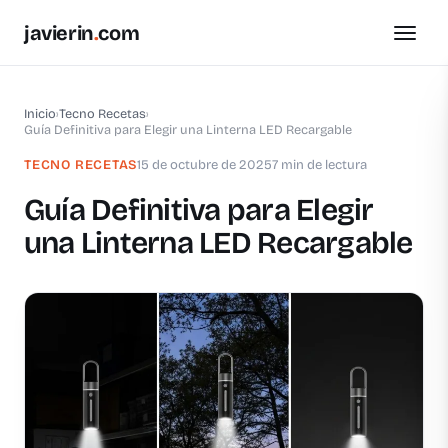
javierin
.
com
Inicio
›
Tecno Recetas
›
Guía Definitiva para Elegir una Linterna LED Recargable
TECNO RECETAS
15 de octubre de 2025
7 min de lectura
Guía Definitiva para Elegir
una Linterna LED Recargable