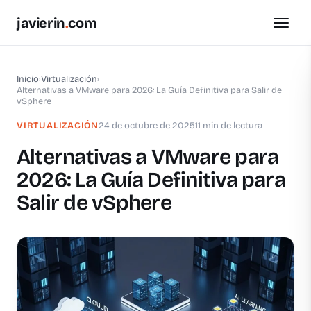
javierin
.
com
Inicio
›
Virtualización
›
Alternativas a VMware para 2026: La Guía Definitiva para Salir de
vSphere
VIRTUALIZACIÓN
24 de octubre de 2025
11 min de lectura
Alternativas a VMware para
2026: La Guía Definitiva para
Salir de vSphere