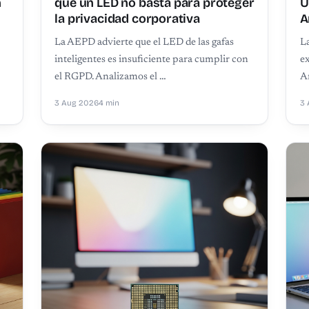
n
qué un LED no basta para proteger
U
la privacidad corporativa
A
La AEPD advierte que el LED de las gafas
La
s
inteligentes es insuficiente para cumplir con
ex
el RGPD. Analizamos el …
A
3 Aug 2026
4 min
3 