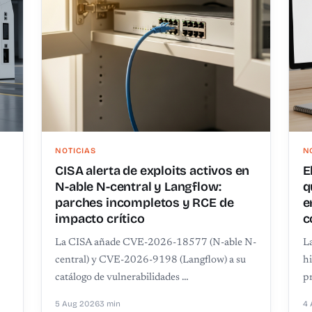
NOTICIAS
N
CISA alerta de exploits activos en
E
N-able N-central y Langflow:
q
parches incompletos y RCE de
e
impacto crítico
c
La CISA añade CVE-2026-18577 (N-able N-
La
central) y CVE-2026-9198 (Langflow) a su
h
catálogo de vulnerabilidades …
pr
5 Aug 2026
3 min
4 