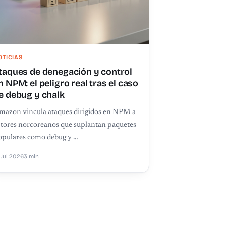
OTICIAS
taques de denegación y control
n NPM: el peligro real tras el caso
e debug y chalk
mazon vincula ataques dirigidos en NPM a
ctores norcoreanos que suplantan paquetes
opulares como debug y …
 Jul 2026
3 min