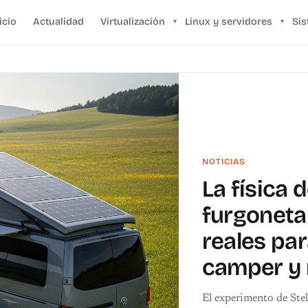
icio
Actualidad
Virtualización
Linux y servidores
Si
▾
▾
NOTICIAS
La física 
furgoneta 
reales pa
camper y
El experimento de Stell