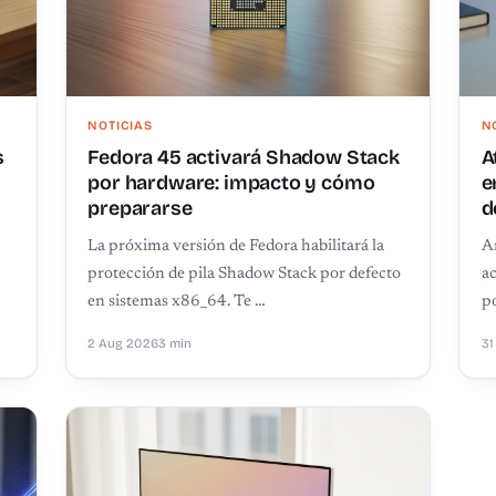
NOTICIAS
N
s
Fedora 45 activará Shadow Stack
A
por hardware: impacto y cómo
e
prepararse
d
La próxima versión de Fedora habilitará la
A
protección de pila Shadow Stack por defecto
a
en sistemas x86_64. Te …
p
2 Aug 2026
3 min
31