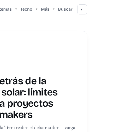
stemas
Tecno
Más
Buscar
◐
▾
▾
▾
detrás de la
solar: límites
ra proyectos
 makers
a Terra reabre el debate sobre la carga