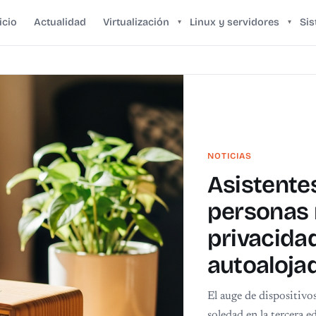
icio
Actualidad
Virtualización
Linux y servidores
Si
▾
▾
NOTICIAS
Asistente
personas
privacidad
autoaloja
El auge de dispositivo
soledad en la tercera e