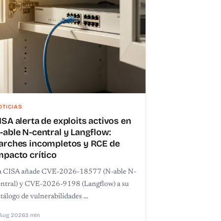
OTICIAS
ISA alerta de exploits activos en
-able N-central y Langflow:
arches incompletos y RCE de
mpacto crítico
a CISA añade CVE-2026-18577 (N-able N-
entral) y CVE-2026-9198 (Langflow) a su
tálogo de vulnerabilidades …
Aug 2026
3 min