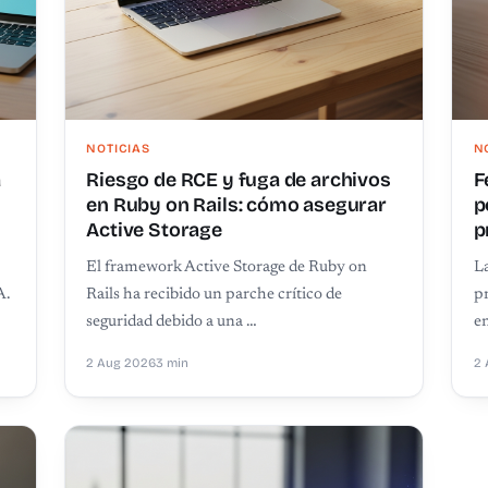
NOTICIAS
N
a
Riesgo de RCE y fuga de archivos
F
en Ruby on Rails: cómo asegurar
p
Active Storage
p
El framework Active Storage de Ruby on
La
A.
Rails ha recibido un parche crítico de
pr
seguridad debido a una …
en
2 Aug 2026
3 min
2 