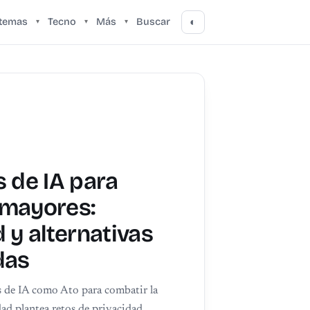
stemas
Tecno
Más
Buscar
◐
▾
▾
▾
s de IA para
 mayores:
 y alternativas
das
s de IA como Ato para combatir la
dad plantea retos de privacidad.