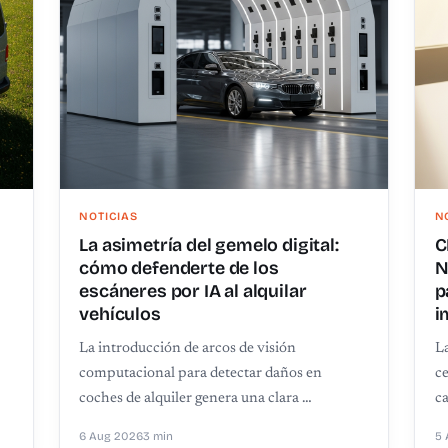
NOTICIAS
N
La asimetría del gemelo digital:
C
cómo defenderte de los
N
escáneres por IA al alquilar
p
vehículos
i
La introducción de arcos de visión
L
computacional para detectar daños en
c
coches de alquiler genera una clara …
ca
6 Aug 2026
3 min
5 